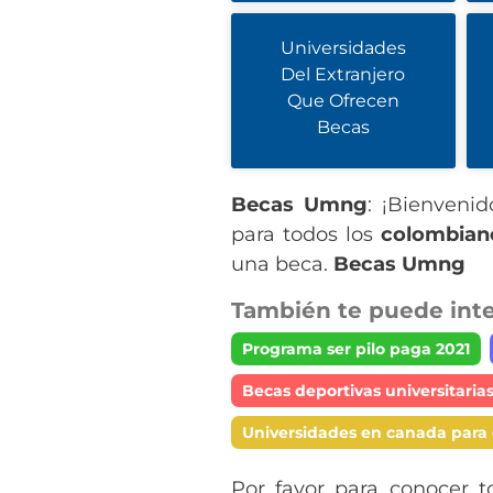
Universidades
Del Extranjero
Que Ofrecen
Becas
Becas Umng
: ¡Bienveni
para todos los
colombian
una beca.
Becas Umng
También te puede inte
Programa ser pilo paga 2021
Becas deportivas universitaria
Universidades en canada para
Por favor para conocer t