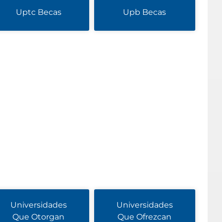
Uptc Becas
Upb Becas
Universidades
Universidades
Que Otorgan
Que Ofrezcan