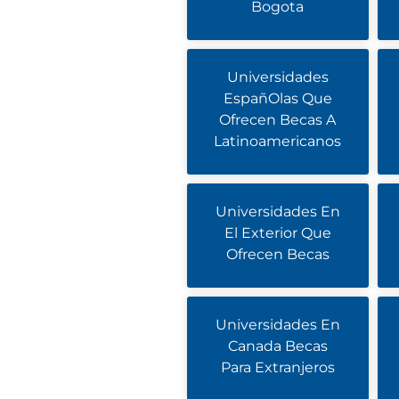
Bogota
Universidades
EspañOlas Que
Ofrecen Becas A
Latinoamericanos
Universidades En
El Exterior Que
Ofrecen Becas
Universidades En
Canada Becas
Para Extranjeros