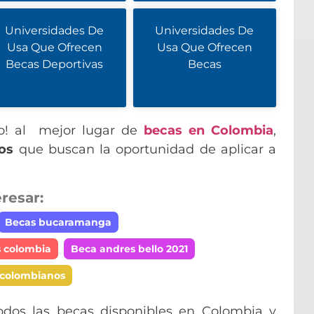
Universidades De
Universidades De
Usa Que Ofrecen
Usa Que Ofrecen
Becas Deportivas
Becas
do! al mejor lugar de
becas en Colombia
,
os
que buscan la oportunidad de aplicar a
resar:
Becas bucaramanga
s colombia
Beca andres bello 2021
 colombianos
odos las becas disponibles en Colombia y