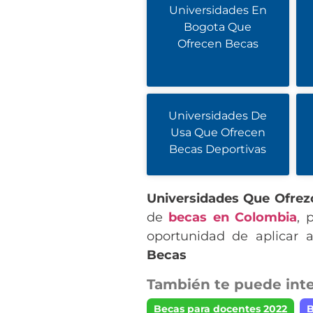
Universidades En
Bogota Que
Ofrecen Becas
Universidades De
Usa Que Ofrecen
Becas Deportivas
Universidades Que Ofrez
de
becas en Colombia
, 
oportunidad de aplicar
Becas
También te puede inte
Becas para docentes 2022
B