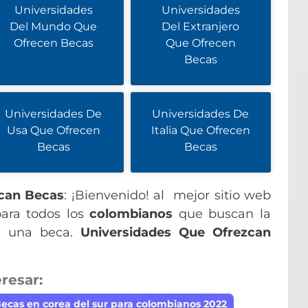
Universidades
Universidades
Del Mundo Que
Del Extranjero
Ofrecen Becas
Que Ofrecen
Becas
Universidades De
Universidades De
Usa Que Ofrecen
Italia Que Ofrecen
Becas
Becas
can Becas
: ¡Bienvenido! al mejor sitio web
para todos los
colombianos
que buscan la
 a una beca.
Universidades Que Ofrezcan
resar:
ecas en corea del sur para colombianos 2022