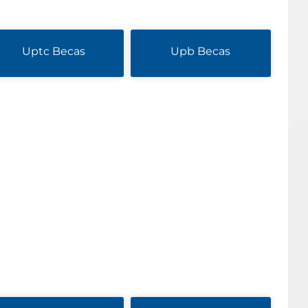
Uptc Becas
Upb Becas