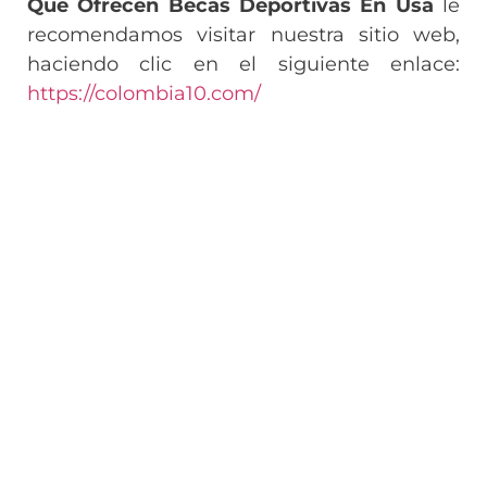
Que Ofrecen Becas Deportivas En Usa
le
recomendamos visitar nuestra sitio web,
haciendo clic en el siguiente enlace:
https://colombia10.com/