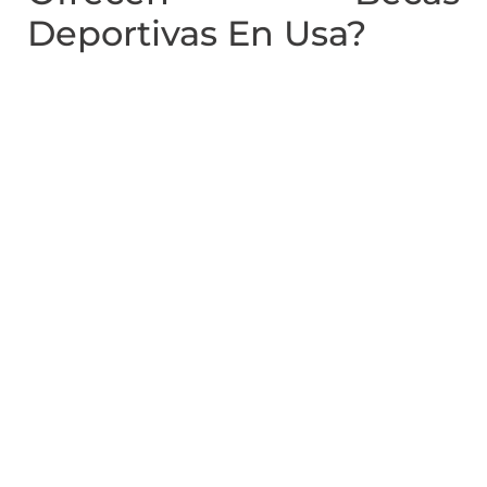
Deportivas En Usa?