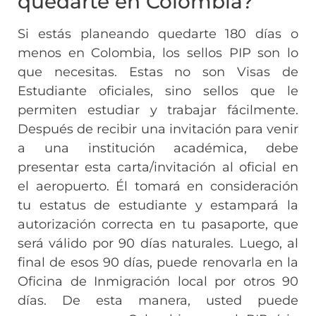
quedarte en Colombia?
Si estás planeando quedarte 180 días o
menos en Colombia, los sellos PIP son lo
que necesitas. Estas no son Visas de
Estudiante oficiales, sino sellos que le
permiten estudiar y trabajar fácilmente.
Después de recibir una invitación para venir
a una institución académica, debe
presentar esta carta/invitación al oficial en
el aeropuerto. Él tomará en consideración
tu estatus de estudiante y estampará la
autorización correcta en tu pasaporte, que
será válido por 90 días naturales. Luego, al
final de esos 90 días, puede renovarla en la
Oficina de Inmigración local por otros 90
días. De esta manera, usted puede