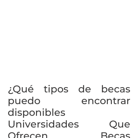
¿Qué tipos de becas
puedo encontrar
disponibles
Universidades Que
Ofrecen Becas