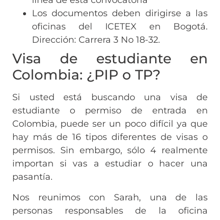
línea de esta convocatoria
Los documentos deben dirigirse a las
oficinas del ICETEX en Bogotá.
Dirección: Carrera 3 No 18-32.
Visa de estudiante en
Colombia: ¿PIP o TP?
Si usted está buscando una visa de
estudiante o permiso de entrada en
Colombia, puede ser un poco difícil ya que
hay más de 16 tipos diferentes de visas o
permisos. Sin embargo, sólo 4 realmente
importan si vas a estudiar o hacer una
pasantía.
Nos reunimos con Sarah, una de las
personas responsables de la oficina