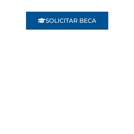
SOLICITAR BECA