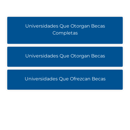
Universidades Que Otorgan Becas
Completas
Universidades Que Otorgan Becas
Universidades Que Ofrezcan Becas