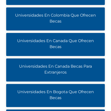
Universidades En Colombia Que Ofrecen
Becas
Universidades En Canada Que Ofrecen
Becas
Universidades En Canada Becas Para
Extranjeros
Universidades En Bogota Que Ofrecen
Becas