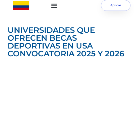
Aplicar
UNIVERSIDADES QUE
OFRECEN BECAS
DEPORTIVAS EN USA
CONVOCATORIA 2025 Y 2026