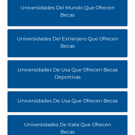
Universidades Del Mundo Que Ofrecen
Becas
Universidades Del Extranjero Que Ofrecen
Becas
Universidades De Usa Que Ofrecen Becas
Deportivas
Universidades De Usa Que Ofrecen Becas
Universidades De Italia Que Ofrecen
Becas