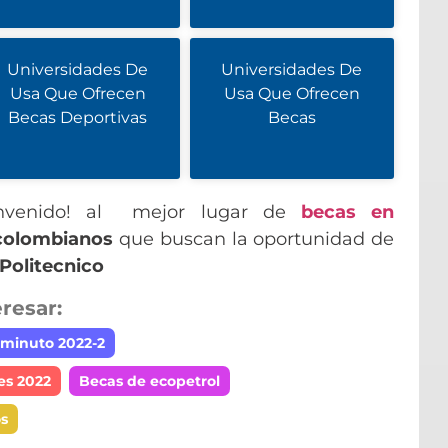
Universidades De
Universidades De
Usa Que Ofrecen
Usa Que Ofrecen
Becas Deportivas
Becas
envenido! al mejor lugar de
becas en
colombianos
que buscan la oportunidad de
Politecnico
resar:
minuto 2022-2
es 2022
Becas de ecopetrol
s