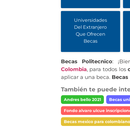
Universidades
Del Extranjero
Que Ofrecen
Becas
Becas Politecnico
: ¡Bi
Colombia
, para todos los
aplicar a una beca.
Becas 
También te puede inte
Andres bello 2021
Becas uni
Fondo alvaro ulcue inscripcion
Becas mexico para colombiano