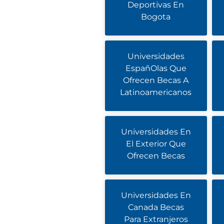
Deportivas En
Bogota
Universidades
EspañOlas Que
Ofrecen Becas A
Latinoamericanos
Universidades En
El Exterior Que
Ofrecen Becas
Universidades En
Canada Becas
Para Extranjeros