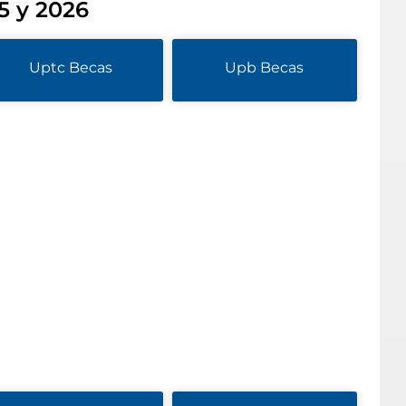
5 y 2026
Uptc Becas
Upb Becas