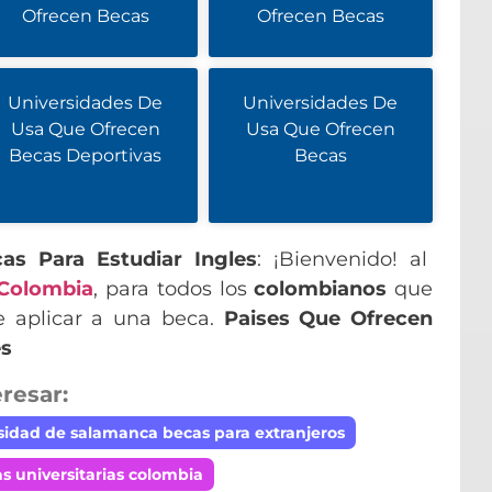
Ofrecen Becas
Ofrecen Becas
Universidades De
Universidades De
Usa Que Ofrecen
Usa Que Ofrecen
Becas Deportivas
Becas
as Para Estudiar Ingles
: ¡Bienvenido! al
 Colombia
, para todos los
colombianos
que
e aplicar a una beca.
Paises Que Ofrecen
es
resar:
sidad de salamanca becas para extranjeros
s universitarias colombia