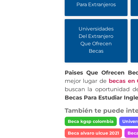
Para Extranjeros
Universidades
Del Extranjero
Que Ofrecen
Becas
Paises Que Ofrecen Bec
mejor lugar de
becas en
buscan la oportunidad d
Becas Para Estudiar Ingl
También te puede inte
Beca kgsp colombia
Univer
Beca alvaro ulcue 2021
Beca