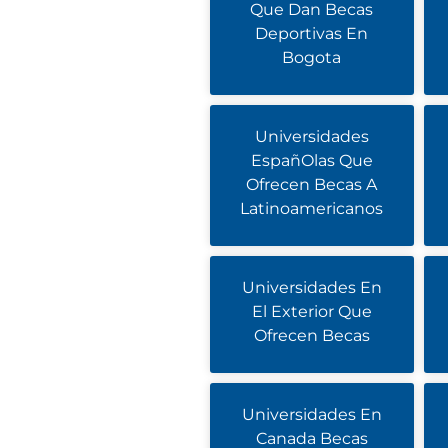
Que Dan Becas
Deportivas En
Bogota
Universidades
EspañOlas Que
Ofrecen Becas A
Latinoamericanos
Universidades En
El Exterior Que
Ofrecen Becas
Universidades En
Canada Becas