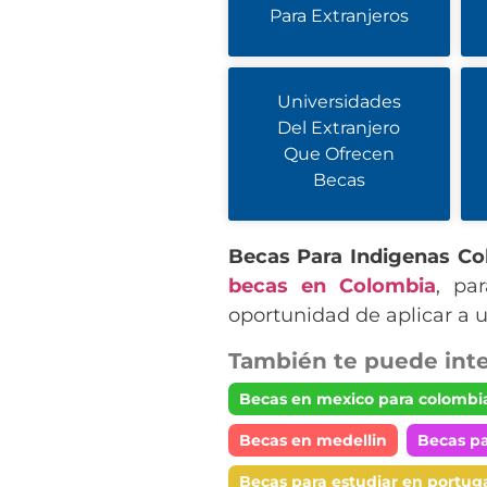
Para Extranjeros
Universidades
Del Extranjero
Que Ofrecen
Becas
Becas Para Indigenas Co
becas en Colombia
, pa
oportunidad de aplicar a 
También te puede inte
Becas en mexico para colombi
Becas en medellin
Becas pa
Becas para estudiar en portug