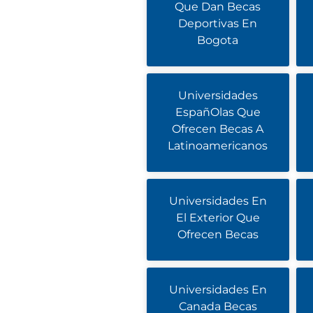
Que Dan Becas
Deportivas En
Bogota
Universidades
EspañOlas Que
Ofrecen Becas A
Latinoamericanos
Universidades En
El Exterior Que
Ofrecen Becas
Universidades En
Canada Becas