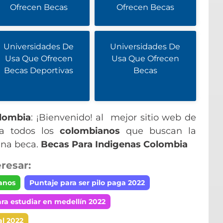
Ofrecen Becas
Ofrecen Becas
Universidades De
Universidades De
Usa Que Ofrecen
Usa Que Ofrecen
Becas Deportivas
Becas
lombia
: ¡Bienvenido! al mejor sitio web de
ra todos los
colombianos
que buscan la
una beca.
Becas Para Indigenas Colombia
resar:
anos
Puntaje para ser pilo paga 2022
ra estudiar en medellín 2022
al 2022