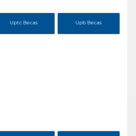
Uptc Becas
Upb Becas