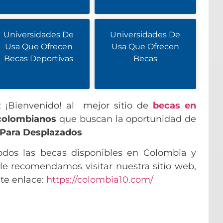
Universidades De
Universidades De
Usa Que Ofrecen
Usa Que Ofrecen
Becas Deportivas
Becas
: ¡Bienvenido! al mejor sitio de
becas en
colombianos
que buscan la oportunidad de
Para Desplazados
odos las becas disponibles en Colombia y
le recomendamos visitar nuestra sitio web,
nte enlace:
https://colombia10.com/