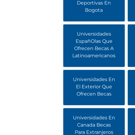
Deportivas En
Bogota
Universidades
EspañOlas Que
Ofrecen Becas A
Latinoamericanos
Universidades En
El Exterior Que
Ofrecen Becas
Universidades En
Canada Becas
Para Extranjeros