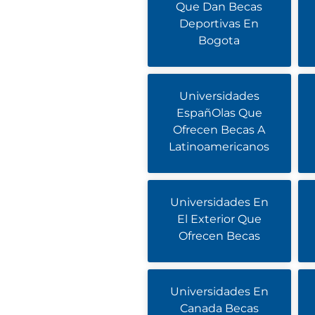
Que Dan Becas
Deportivas En
Bogota
Universidades
EspañOlas Que
Ofrecen Becas A
Latinoamericanos
Universidades En
El Exterior Que
Ofrecen Becas
Universidades En
Canada Becas