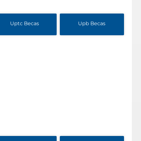
Uptc Becas
Upb Becas