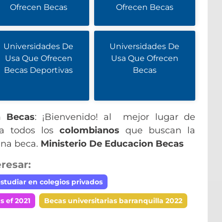
Ofrecen Becas
Ofrecen Becas
Universidades De
Universidades De
Usa Que Ofrecen
Usa Que Ofrecen
Becas Deportivas
Becas
n Becas
: ¡Bienvenido! al mejor lugar de
ra todos los
colombianos
que buscan la
una beca.
Ministerio De Educacion Becas
resar:
studiar en colegios privados
s ef 2021
Becas universitarias barranquilla 2022