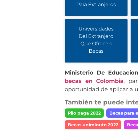
Para Extranjeros
Universidades
Del Extranjero
Que Ofrecen
Becas
Ministerio De Educacio
becas en Colombia
, pa
oportunidad de aplicar a 
También te puede inte
Pilo paga 2022
Becas para e
Becas uniminuto 2022
Beca