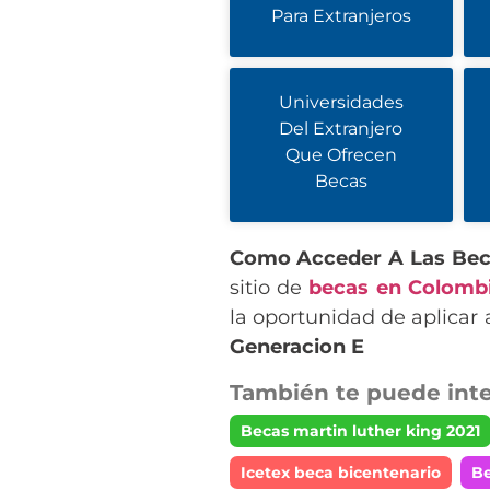
Para Extranjeros
Universidades
Del Extranjero
Que Ofrecen
Becas
Como Acceder A Las Bec
sitio de
becas en Colomb
la oportunidad de aplicar
Generacion E
También te puede inte
Becas martin luther king 2021
Icetex beca bicentenario
Be