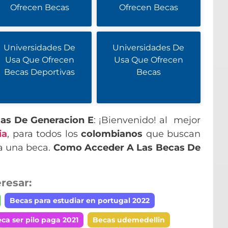
Ofrecen Becas
Ofrecen Becas
Universidades De
Universidades De
Usa Que Ofrecen
Usa Que Ofrecen
Becas Deportivas
Becas
as De Generacion E
: ¡Bienvenido! al mejor
ia
, para todos los
colombianos
que buscan
 a una beca.
Como Acceder A Las Becas De
resar:
Becas para estudiar en portugal 2022
ca ser pilo paga 2021
Becas udemedellin