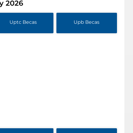
y 2026
Uptc Becas
Upb Becas