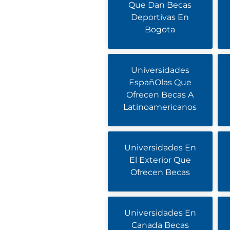
Que Dan Becas
Deportivas En
Bogota
Universidades
EspañOlas Que
Ofrecen Becas A
Latinoamericanos
Universidades En
El Exterior Que
Ofrecen Becas
Universidades En
Canada Becas