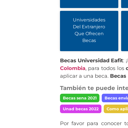
Universidades
Del Extranjero
Que Ofrecen
Becas
Becas Universidad Eafit
:
Colombia
, para todos los
aplicar a una beca.
Becas 
También te puede inte
Becas sena 2021
Becas envi
Unad becas 2022
Como apli
Por favor para conocer t