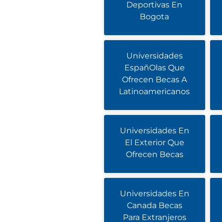
Deportivas En
Bogota
Universidades
EspañOlas Que
Ofrecen Becas A
Latinoamericanos
Universidades En
El Exterior Que
Ofrecen Becas
Universidades En
Canada Becas
Para Extranjeros