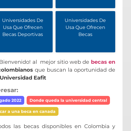
Universidades De
Universidades De
Usa Que Ofrecen
Usa Que Ofrecen
Becas Deportivas
Becas
 ¡Bienvenido! al mejor sitio web de
becas en
colombianos
que buscan la oportunidad de
Universidad Eafit
resar:
gado 2022
Donde queda la universidad central
car a una beca en canada
odos las becas disponibles en Colombia y