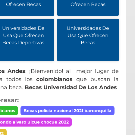
Ofrecen Becas
Ofrecen Becas
Universidades De
Universidades De
Usa Que Ofrecen
Usa Que Ofrecen
Becas Deportivas
Becas
os Andes
: ¡Bienvenido! al mejor lugar de
ra todos los
colombianos
que buscan la
una beca.
Becas Universidad De Los Andes
resar:
mbianos
Becas policía nacional 2021 barranquilla
ondo alvaro ulcue chocue 2022
22