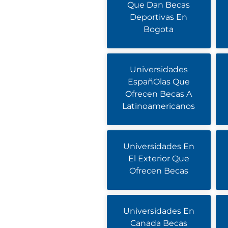
Que Dan Becas
Deportivas En
Bogota
Universidades
EspañOlas Que
Ofrecen Becas A
Latinoamericanos
Universidades En
El Exterior Que
Ofrecen Becas
Universidades En
Canada Becas