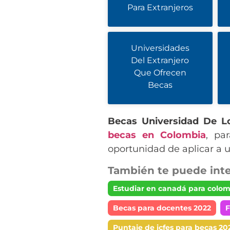
Para Extranjeros
Universidades
Del Extranjero
Que Ofrecen
Becas
Becas Universidad De L
becas en Colombia
, pa
oportunidad de aplicar a 
También te puede inte
Estudiar en canadá para colo
Becas para docentes 2022
F
Puntaje de icfes para becas 20