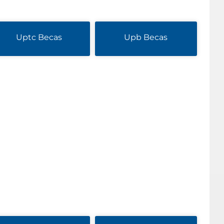
Uptc Becas
Upb Becas