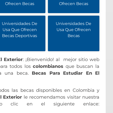
Ofrecen Becas
Ofrecen Becas
Universidades De
Universidades De
Usa Que Ofrecen
Usa Que Ofrecen
Becas Deportivas
Becas
l Exterior
: ¡Bienvenido! al mejor sitio web
para todos los
colombianos
que buscan la
 a una beca.
Becas Para Estudiar En El
odos las becas disponibles en Colombia y
l Exterior
le recomendamos visitar nuestra
do clic en el siguiente enlace: