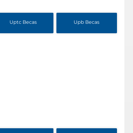
Uptc Becas
Upb Becas