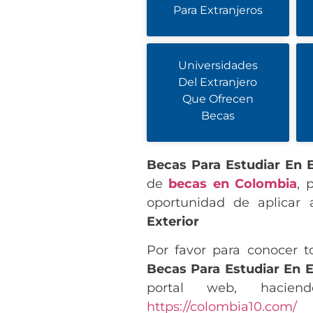
Para Extranjeros
Universidades
Del Extranjero
Que Ofrecen
Becas
Becas Para Estudiar En E
de
becas en Colombia
, 
oportunidad de aplicar
Exterior
Por favor para conocer t
Becas Para Estudiar En E
portal web, hacien
https://colombia10.com/