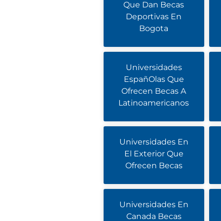
Que Dan Becas
Deportivas En
Bogota
Universidades
EspañOlas Que
Ofrecen Becas A
Latinoamericanos
Universidades En
El Exterior Que
Ofrecen Becas
Universidades En
Canada Becas