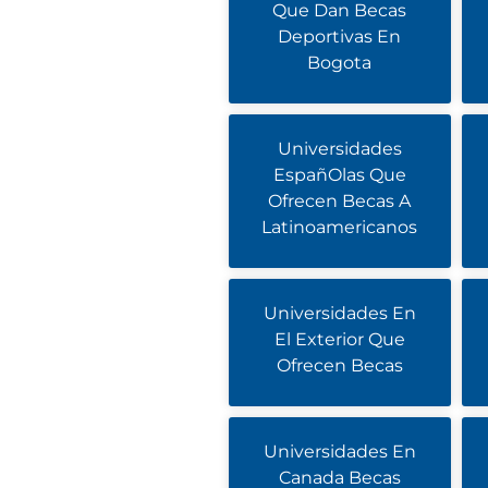
Que Dan Becas
Deportivas En
Bogota
Universidades
EspañOlas Que
Ofrecen Becas A
Latinoamericanos
Universidades En
El Exterior Que
Ofrecen Becas
Universidades En
Canada Becas