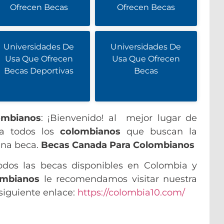
Ofrecen Becas
Ofrecen Becas
Universidades De
Universidades De
Usa Que Ofrecen
Usa Que Ofrecen
Becas Deportivas
Becas
ombianos
: ¡Bienvenido! al mejor lugar de
ra todos los
colombianos
que buscan la
una beca.
Becas Canada Para Colombianos
odos las becas disponibles en Colombia y
ombianos
le recomendamos visitar nuestra
 siguiente enlace:
https://colombia10.com/