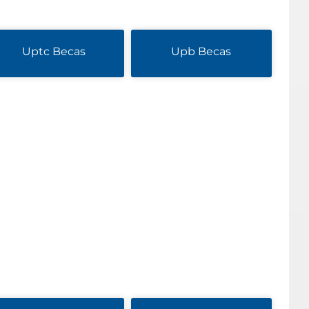
Uptc Becas
Upb Becas