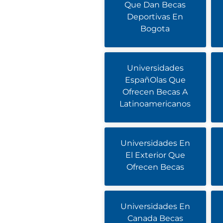
Que Dan Becas
Deportivas En
Bogota
Universidades
EspañOlas Que
Ofrecen Becas A
Latinoamericanos
Universidades En
El Exterior Que
Ofrecen Becas
Universidades En
Canada Becas