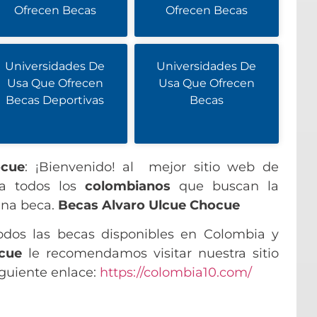
Ofrecen Becas
Ofrecen Becas
Universidades De
Universidades De
Usa Que Ofrecen
Usa Que Ofrecen
Becas Deportivas
Becas
ocue
: ¡Bienvenido! al mejor sitio web de
ra todos los
colombianos
que buscan la
una beca.
Becas Alvaro Ulcue Chocue
odos las becas disponibles en Colombia y
cue
le recomendamos visitar nuestra sitio
iguiente enlace:
https://colombia10.com/