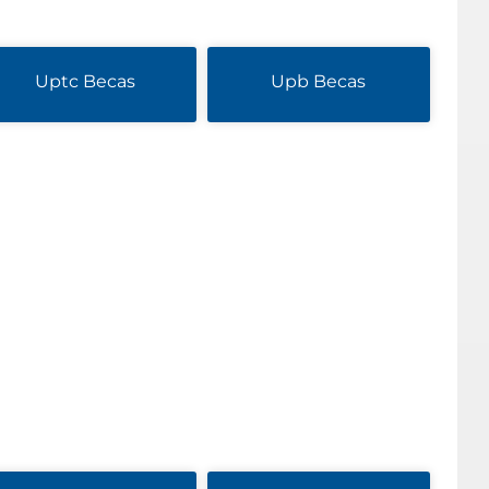
Uptc Becas
Upb Becas