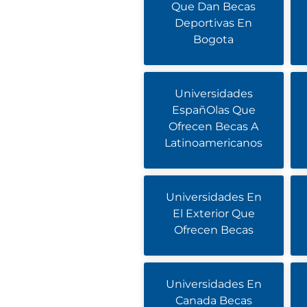
Que Dan Becas
Deportivas En
Bogota
Universidades
EspañOlas Que
Ofrecen Becas A
Latinoamericanos
Universidades En
El Exterior Que
Ofrecen Becas
Universidades En
Canada Becas