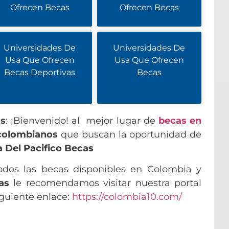
Ofrecen Becas
Ofrecen Becas
Universidades De
Universidades De
Usa Que Ofrecen
Usa Que Ofrecen
Becas Deportivas
Becas
as
: ¡Bienvenido! al mejor lugar de
becas en
colombianos
que buscan la oportunidad de
a Del Pacifico Becas
odos las becas disponibles en Colombia y
as
le recomendamos visitar nuestra portal
iguiente enlace:
https://colombia10.com/